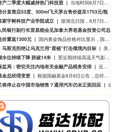
资产二季度大幅减持热门科技股
当地时间8月7日，知名千亿级私募景林资产披露2026年二季度末最新美股持仓（13F）。二季度，景林资产清仓英伟达、META等热门科技股，大幅减持英特尔、网易、谷歌等标的；景林资产在二季度末的美股持仓市值从38.8亿美元大幅下降至21.9亿美元，降幅达43%。在大幅收缩多只原有持仓的同时，景林资产也对部分半导体产业链公司进行了布局，包括近期业绩超预期的美国光模块制造商AAOI（应用光电）。
分直营店53度、500ml飞天茅台售价提至1753元/瓶
记者获悉
3563.12
基金指数
72
47.56
1.35%
首家宇树科技产业学院成立
据湖北日报，8月7日，湖北省首家宇树科技产业学院在长江工程职业技术学院成立。据悉，“宇树科技产业学院”由宇树科技股份有限公司与长江工程职业技术学院共建，实行“企业专家任院长、校内教授任执行副院长”双院长制管理架构，聚焦机器人调试、运维、技术支持等市场紧缺岗位，精准培育紧缺人才。
中国人民银行副行长宣昌能会见加拿大养老基金投资公司总裁兼首席执行官约翰·格雷厄姆
20
价重返1300元
国内黄金饰品价格对比显示，国内多家品牌足金饰品价格重返1300元，其中周生生足金饰品报1315元/克，周大福报价1308元/克，老庙黄金报价1310元/克。
：马斯克拒绝让乌克兰用“星链”打击俄境内目标
美国媒体7日披露，美国太空探索技术公司(SpaceX)创始人马斯克明确拒绝允许乌克兰军方利用SpaceX旗下卫星互联网系统“星链”打击俄罗斯境内目标。美国《大西洋》杂志以乌前国防部长费多罗夫两名“身边人”为消息源报道，费多罗夫此前一直在推动利用“星链”打击俄罗斯境内目标，曾尝试通过私下渠道与马斯克接触，但遭到后者拒绝。“截至目前，（马斯克）没有作出同意的决定。”报道称，马斯克之所以拒绝乌方用“星链”对俄进行纵深打击，是担心危机进一步升级。2022年乌克兰危机全面升级后，马斯克曾免费向乌克兰提供数万个“星链”终端。但他后来频频与乌方发生争执，敦促后者与俄方达成和平协议。（新华社）
湖水位持续下降 跌破14米
受近期持续高温天气影响，我国最大淡水湖鄱阳湖水位快速下降。截至8月8日8时，鄱阳湖标志性水文站星子站水位下降至13.97米，较昨日下降0.13米，鄱阳湖湖口站水位下降至13.84米，湖区两岸退水痕迹明显。（央视新闻）
保监局：密切关注内地有关金融产品税务安排
近期报道称中国内地税务居民购买香港保险的收益被纳入征税范围。对此，香港保险监管局回应记者称，政府和保监局正密切注意内地有关金融产品税务安排的最新发展，同时会与业界保持紧密沟通。中国居民就境外投资收益必须依法申报及缴税的要求一直存在，市场不用过度解读或作出揣测。香港保险市场发展成熟，产品设计灵活先进，可提供货币选择、环球资产配置、人生规划、财富传承等专业服务，相信对内地客户有一定吸引力。（财联社)
基金总经理变更
根据国融基金8月8日公告，总经理毛灵俊因个人原因离任，总经理职位暂由张圆辉代任。根据国融基金安排，该公司董事会选举韩光华拟任公司总经理，待韩光华完成相关程序后履职。
兰将停止在中国市场销售？通用汽车仍未正面回应
近日，有消息称，雪佛兰品牌将停止在中国市场销售。通用汽车方面回应称，会继续在中国生产雪佛兰产品，并且积极探索在美国以外的海外市场机遇。同时，依旧会为现有的中国雪佛兰车主提供完善的售后服务保障。8月5日，上汽集团与通用汽车签署合资续约协议，将上汽通用合资期限延长20年至2047年。但对于中国市场的销售问题，通用汽车方面并没有正面回应。（21财经）