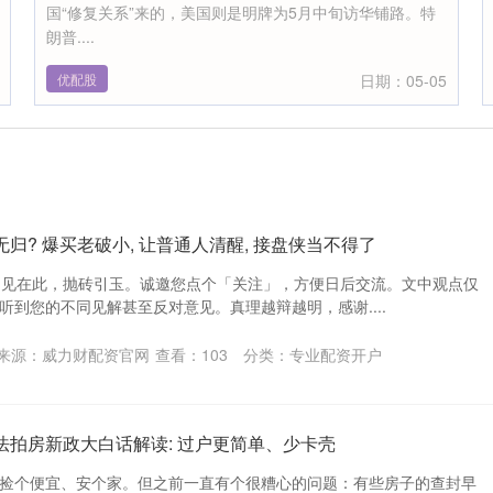
国“修复关系”来的，美国则是明牌为5月中旬访华铺路。特
朗普....
优配股
日期：05-05
归? 爆买老破小, 让普通人清醒, 接盘侠当不得了
明:拙见在此，抛砖引玉。诚邀您点个「关注」，方便日后交流。文中观点仅
听到您的不同见解甚至反对意见。真理越辩越明，感谢....
来源：威力财配资官网
查看：
103
分类：
专业配资开户
法拍房新政大白话解读: 过户更简单、少卡壳
捡个便宜、安个家。但之前一直有个很糟心的问题：有些房子的查封早