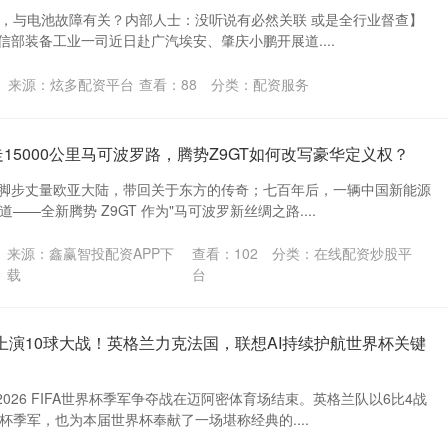
，与电池故障有关？内部人士：没听说有必然关联 或是全行业督查】
，工信部装备工业一司近日赴广汽埃安、肇庆小鹏开展道....
来源：炫多配资平台
查看：
88
分类：
配资服务
走15000公里马可波罗路，腾势Z9GT如何改写豪华定义权？
罗用脚步丈量欧亚大陆，带回关于东方的传奇；七百年后，一辆中国新能源
—全新腾势 Z9GT 作为"马可波罗新丝绸之路....
来源：鑫赢智投配资APP下
查看：
102
分类：
在线配资炒股平
载
台
上演10球大战！英格兰力克法国，联想AI持续护航世界杯关键
2026 FIFA世界杯季军争夺战在迈阿密体育场结束。英格兰队以6比4战
季军，也为本届世界杯奉献了一场堪称经典的....