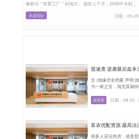
被称为＂世界工厂＂的地方。 就在上个月，2026中关村....
卓盛国际
日期：05-05
股速查 逆袭最后血本无
文 |地缘历史档案 声
为一家之言，我尤其期待
日期：08-05
股速查
富农优配资源 最高法
很多人买法拍房，就是想