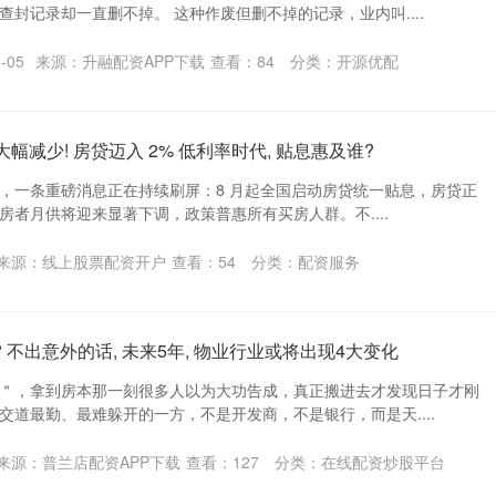
封记录却一直删不掉。 这种作废但删不掉的记录，业内叫....
-05
来源：升融配资APP下载
查看：
84
分类：
开源优配
大幅减少! 房贷迈入 2% 低利率时代, 贴息惠及谁?
，一条重磅消息正在持续刷屏：8 月起全国启动房贷统一贴息，房贷正
购房者月供将迎来显著下调，政策普惠所有买房人群。不....
来源：线上股票配资开户
查看：
54
分类：
配资服务
 不出意外的话, 未来5年, 物业行业或将出现4大变化
＂，拿到房本那一刻很多人以为大功告成，真正搬进去才发现日子才刚
交道最勤、最难躲开的一方，不是开发商，不是银行，而是天....
来源：普兰店配资APP下载
查看：
127
分类：
在线配资炒股平台