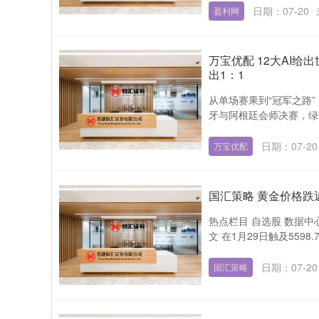
日期：07-20
盈利网
万宝优配 12大AI给
出1：1
从单场赛果到“冠军之路
牙与阿根廷会师决赛，绿
日期：07-20
万宝优配
国汇策略 黄金价格跌
热点栏目 自选股 数据中
文 在1月29日触及5598
日期：07-20
国汇策略