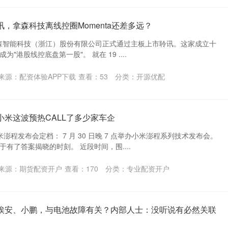
讯，拿森科技离线控圈Momenta还差多远？
6 日，拿森智能科技（浙江）股份有限公司正式通过主板上市聆讯。这家成立十
"港股线控底盘第一股"。 就在 19 ....
来源：配资体验APP下载
查看：
53
分类：
开源优配
小米这波预热CALL了多少家车企
小米澎程发布会定档： 7 月 30 日晚 7 点举办小米澎程系列技术发布会。
有了答案揭晓的时刻。 近段时间，围....
来源：期货配资开户
查看：
170
分类：
专业配资开户
查埃安、小鹏，与电池故障有关？内部人士：没听说有必然关联