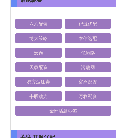
六六配资
纪源优配
博大策略
本信选配
宏泰
亿策略
天载配资
满瑞网
易方达证券
富兴配资
牛股动力
万利配资
全部话题标签
关注 开源优配