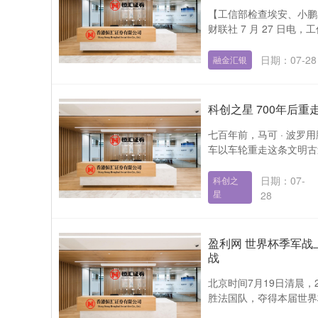
【工信部检查埃安、小鹏
财联社 7 月 27 日电
日期：07-28
融金汇银
科创之星 700年后重
七百年前，马可 · 波
车以车轮重走这条文明古道—
日期：07-
科创之
星
28
盈利网 世界杯季军战
战
北京时间7月19日清晨，
胜法国队，夺得本届世界杯