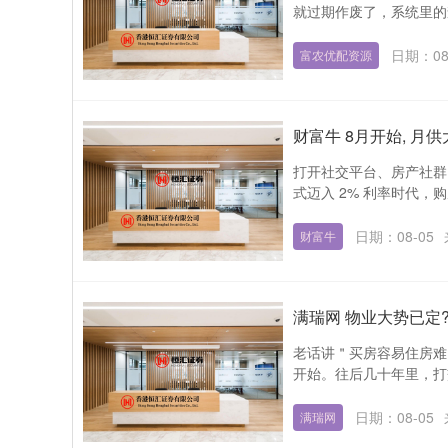
就过期作废了，系统里的查
日期：08
富农优配资源
财富牛 8月开始, 月供
打开社交平台、房产社群
式迈入 2% 利率时代，
日期：08-05
财富牛
满瑞网 物业大势已定?
老话讲＂买房容易住房难
开始。往后几十年里，打
日期：08-05
满瑞网