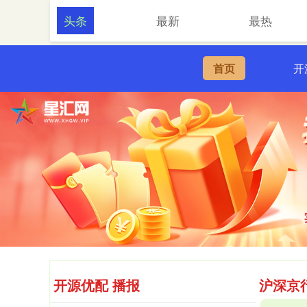
头条
最新
最热
首页
开
开源优配 播报
沪深京