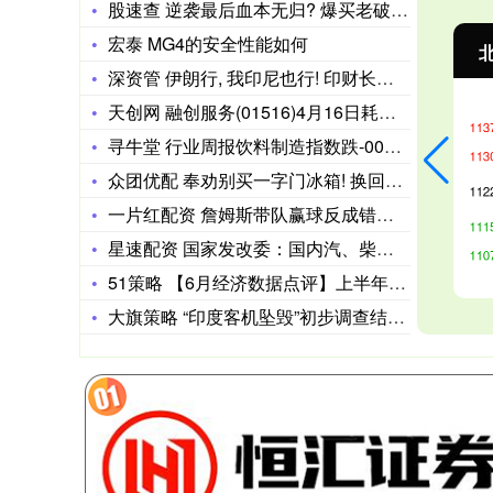
股速查 逆袭最后血本无归? 爆买老破小, 让普通人清醒, 接
宏泰 MG4的安全性能如何
沪深300
4694.44
北
43.13
0.93%
深资管 伊朗行, 我印尼也行! 印财长不点名通知中国: 过马
天创网 融创服务(01516)4月16日耗资47.5万港元回
寻牛堂 行业周报饮料制造指数跌-003%, 跑输上证指数07
众团优配 奉劝别买一字门冰箱! 换回十字门才敢说真话, 太真
一片红配资 詹姆斯带队赢球反成错？湖人内部最荒诞的现实
星速配资 国家发改委：国内汽、柴油价格每吨分别降低130元和
51策略 【6月经济数据点评】上半年经济增速基本符合预期
大旗策略 “印度客机坠毁”初步调查结果曝光，知情人：调查聚焦