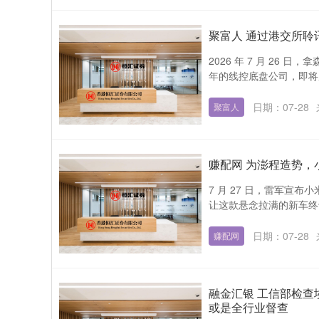
聚富人 通过港交所聆
2026 年 7 月 2
年的线控底盘公司，即将成为
日期：07-28
聚富人
赚配网 为澎程造势，
7 月 27 日，雷军宣布
让这款悬念拉满的新车终于
日期：07-28
赚配网
融金汇银 工信部检
或是全行业督查