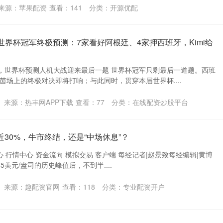
来源：苹果配资
查看：
141
分类：
开源优配
出世界杯冠军终极预测：7家看好阿根廷、4家押西班牙，Kimi给
”，世界杯预测人机大战迎来最后一题 世界杯冠军只剩最后一道题。西班
茵场上的终极对决即将打响；与此同时，贯穿本届世界杯....
来源：热丰网APP下载
查看：
77
分类：
在线配资炒股平台
近30%，牛市终结，还是“中场休息”？
心 行情中心 资金流向 模拟交易 客户端 每经记者|赵景致每经编辑|黄博
.75美元/盎司的历史峰值后，不到半....
来源：趣配资官网
查看：
118
分类：
专业配资开户