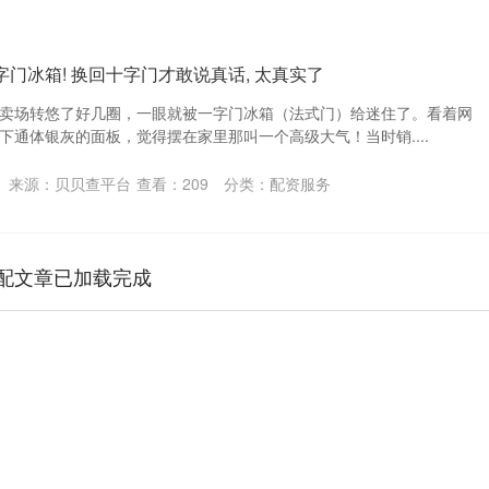
字门冰箱! 换回十字门才敢说真话, 太真实了
卖场转悠了好几圈，一眼就被一字门冰箱（法式门）给迷住了。看着网
下通体银灰的面板，觉得摆在家里那叫一个高级大气！当时销....
来源：贝贝查平台
查看：
209
分类：
配资服务
配文章已加载完成