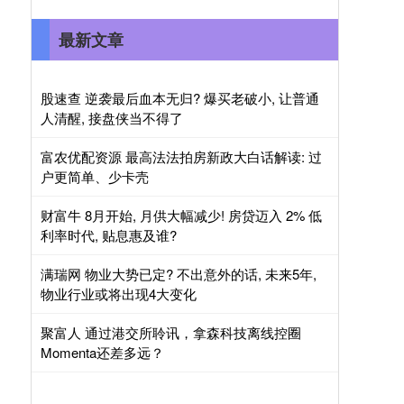
最新文章
股速查 逆袭最后血本无归? 爆买老破小, 让普通
人清醒, 接盘侠当不得了
富农优配资源 最高法法拍房新政大白话解读: 过
户更简单、少卡壳
财富牛 8月开始, 月供大幅减少! 房贷迈入 2% 低
利率时代, 贴息惠及谁?
满瑞网 物业大势已定? 不出意外的话, 未来5年,
物业行业或将出现4大变化
聚富人 通过港交所聆讯，拿森科技离线控圈
Momenta还差多远？