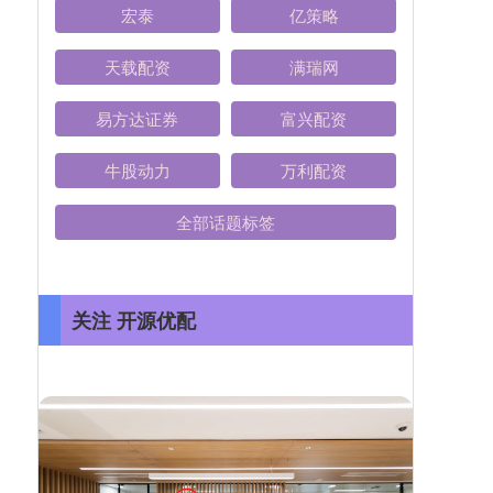
宏泰
亿策略
天载配资
满瑞网
易方达证券
富兴配资
牛股动力
万利配资
全部话题标签
关注 开源优配