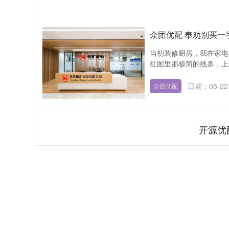
众团优配 奉劝别买一
当初装修厨房，我在家电
红图里那极简的线条，上
日期：05-22
众团优配
开源优