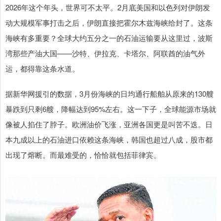
2026年这个年头，世界可不太平。2月底美国和以色列对伊朗发
动大规模军事打击之后，伊朗直接把霍尔木兹海峡给封了。这条
海峡有多重要？全球大约五分之一的石油运输要从这里过，波斯
湾那些产油大国——沙特、伊拉克、卡塔尔、阿联酋的油气外
运，都得靠这条水道。
据新华网援引的数据，3月份海峡的日均通行船舶从原来的130艘
暴跌到只剩6艘，降幅达到95%左右。这一下子，全球能源市场就
像被人掐住了脖子。欧洲油价飞涨，亚洲各国更是叫苦不迭。日
本九成以上的石油进口依赖这条海峡，韩国也超过八成，股市都
出现了熔断。而最难受的，恰恰就包括菲律宾。