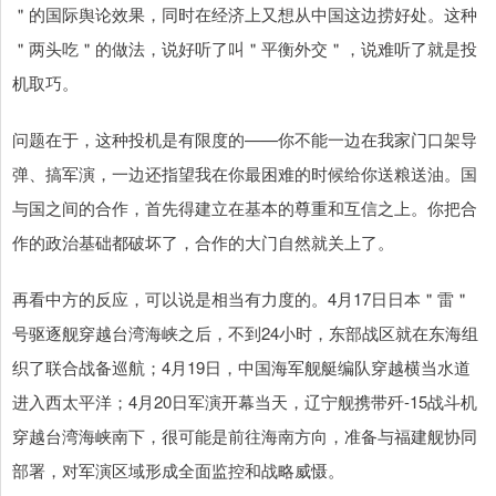
＂的国际舆论效果，同时在经济上又想从中国这边捞好处。这种
＂两头吃＂的做法，说好听了叫＂平衡外交＂，说难听了就是投
机取巧。
问题在于，这种投机是有限度的——你不能一边在我家门口架导
弹、搞军演，一边还指望我在你最困难的时候给你送粮送油。国
与国之间的合作，首先得建立在基本的尊重和互信之上。你把合
作的政治基础都破坏了，合作的大门自然就关上了。
再看中方的反应，可以说是相当有力度的。4月17日日本＂雷＂
号驱逐舰穿越台湾海峡之后，不到24小时，东部战区就在东海组
织了联合战备巡航；4月19日，中国海军舰艇编队穿越横当水道
进入西太平洋；4月20日军演开幕当天，辽宁舰携带歼-15战斗机
穿越台湾海峡南下，很可能是前往海南方向，准备与福建舰协同
部署，对军演区域形成全面监控和战略威慑。