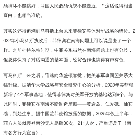
须搞坏不能搞好，两国人民必须仇视不能走近。＂这话说得相当
直白，也相当准确。
其实这还得追溯到马科斯上台以来菲律宾整体对华战略的错位。2
022年小马科斯执政后，菲律宾在南海问题上可以说是变了一个
样。之前杜特尔特时期，中菲关系虽然在南海问题上也有分歧，
但总体保持了对话沟通的基本面，经贸合作也搞得有声有色。
可马科斯上来之后，迅速向华盛顿靠拢，把美菲军事同盟关系大
幅升级。据清华大学战略与安全研究中心的分析，2023年美菲就
新增了4个军事基地，使得菲律宾对美军开放的基地达到9个。与
此同时，菲律宾在南海不断制造摩擦——黄岩岛、仁爱礁、仙宾
礁，到处生事。据中国驻菲使馆披露的数据，2025年仅上半年，
菲方人员就侵登南沙无人岛礁30次、211人次，严重违反了《南
海各方行为宣言》。