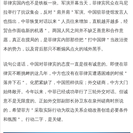
菲律宾国内也不是铁板一块。军演开幕当天，菲律宾民众在马尼
拉举行了抗议集会，反对＂肩并肩＂军演。中国驻菲使馆发言人
也指出，中菲恢复对话以来＂人员往来增加，直航越开越多，经
贸合作面临新的机遇＂。两国人民之间并不缺乏善意和合作意
愿，真正在搅局的，是菲律宾内部那些把＂打中国牌＂当政治资
本的势力，以及背后那只不断煽风点火的域外黑手。
说句公道话，中国对菲律宾的态度一直是很有诚意的。即便在菲
律宾不断挑衅的这几年，中方也没有在菲律宾遭遇困难的时候＂
落井下石＂。化肥紧缺了，中国照样供应；外交磋商，中方大门
始终敞开。今年以来，中菲已经成功举行了三轮外交对话。但诚
意不是无限度的。正如外交部副部长孙卫东在泉州磋商时所说
的，希望菲方＂采取实际行动为双边关系企稳改善创造必要条件
和氛围＂。行动二字，是关键。