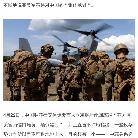
不惭地说菲美军演是对中国的＂集体威慑＂。
4月22日，中国驻菲律宾使馆发言人季凌鹏对此回应说＂菲方有
关官员信口雌黄、颠倒黑白＂，并且直言不讳地指出：一些反华
势力之所以急不可耐地跳出来，目的只有一个——＂中菲关系必