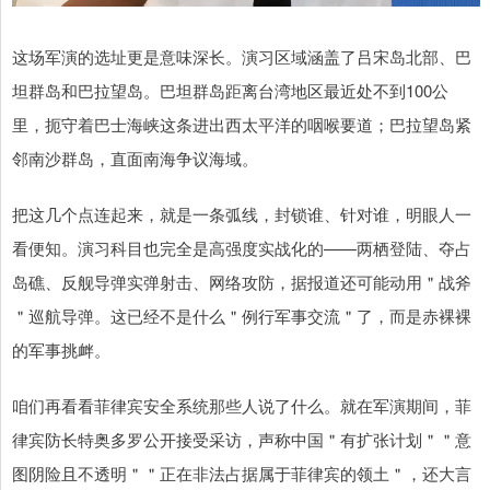
这场军演的选址更是意味深长。演习区域涵盖了吕宋岛北部、巴
坦群岛和巴拉望岛。巴坦群岛距离台湾地区最近处不到100公
里，扼守着巴士海峡这条进出西太平洋的咽喉要道；巴拉望岛紧
邻南沙群岛，直面南海争议海域。
把这几个点连起来，就是一条弧线，封锁谁、针对谁，明眼人一
看便知。演习科目也完全是高强度实战化的——两栖登陆、夺占
岛礁、反舰导弹实弹射击、网络攻防，据报道还可能动用＂战斧
＂巡航导弹。这已经不是什么＂例行军事交流＂了，而是赤裸裸
的军事挑衅。
咱们再看看菲律宾安全系统那些人说了什么。就在军演期间，菲
律宾防长特奥多罗公开接受采访，声称中国＂有扩张计划＂＂意
图阴险且不透明＂＂正在非法占据属于菲律宾的领土＂，还大言