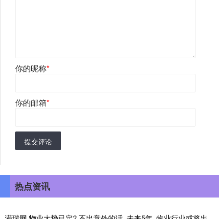
你的昵称
*
你的邮箱
*
提交评论
热点资讯
满瑞网 物业大势已定? 不出意外的话, 未来5年, 物业行业或将出