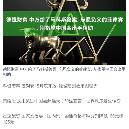
德恒财富 中方给了马科斯答案, 忘恩负义的菲律宾, 别指望中国会出手
相助
科银宏泰 仅54套! 5月底开放! 绿城臻园效果图曝光
策略股 从未见过中国如此强大，印媒直言：世界秩序发生转变
星速配资 国家发改委：国内汽、柴油价格每吨分别降低130元和
125元