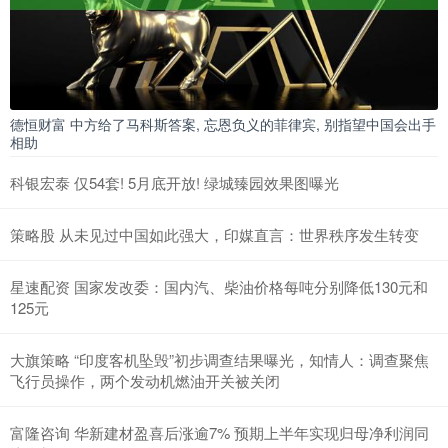
德恒财富 中方给了马科斯答案, 忘恩负义的菲律宾, 别指望中国会出手
相助
科银宏泰 仅54套! 5月底开放! 绿城臻园效果图曝光
策略股 从未见过中国如此强大，印媒直言：世界秩序发生转变
星速配资 国家发改委：国内汽、柴油价格每吨分别降低130元和
125元
大旗策略 “印度客机坠毁”初步调查结果曝光，知情人：调查聚焦
飞行员操作，两个发动机燃油开关被关闭
富隆咨询 华新建材盈喜后涨逾7% 预期上半年实现归母净利润同