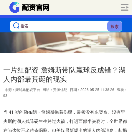
搜索
一片红配资 詹姆斯带队赢球反成错？湖
人内部最荒诞的现实
来源：聚鸿鑫配资平台
网站：开源优配
日期：2026-05-25 11:38:26
查看：
93
当 41 岁的勒布朗・詹姆斯拖着伤腿，带领没有东契奇、没有里
夫斯的湖人残阵硬生生跨过火箭，打进西部半决赛时，全世界都
在为这位不老传奇喝彩。但美媒最新爆出的湖人内部消息，却揭