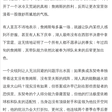
开了一个冰冷又荒诞的真相：詹姆斯的胜利，反而让更衣室里弥
漫着一股微妙而尴尬的气氛。
有人直言不讳地表示，詹姆斯每多赢一场，就越让队内某些人感
到不舒服。甚至有人私下庆幸，湖人最终没有在西部半决赛中拿
下雷霆。这无情地证明了一个所有人都不愿承认的事实：年过四
旬的詹姆斯，其带队能力依然比被奉为球队未来的后辈更加出
色。
一个尖锐到让人无法回避的问题浮出水面：如果换成东契奇单独
带着这支没有詹姆斯、没有里夫斯的残阵，湖人真的能翻越火箭
这座大山吗？现实没有如果，但答案或许早已刻在那些质疑者的
恐惧里。东契奇的个人得分能力毋庸置疑，但他的打法极度依赖
球权和队友的适配性，当身边没有顶级射手和蓝领为他拉开空间
时，他的统治力会大打折扣。更何况，他连续两个赛季在季后赛