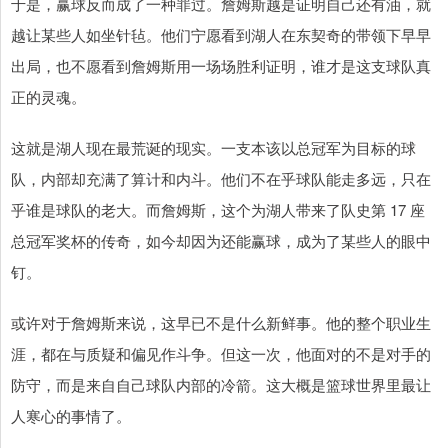
于是，赢球反而成了一种罪过。詹姆斯越是证明自己还有油，就
越让某些人如坐针毡。他们宁愿看到湖人在东契奇的带领下早早
出局，也不愿看到詹姆斯用一场场胜利证明，谁才是这支球队真
正的灵魂。
这就是湖人现在最荒诞的现实。一支本该以总冠军为目标的球
队，内部却充满了算计和内斗。他们不在乎球队能走多远，只在
乎谁是球队的老大。而詹姆斯，这个为湖人带来了队史第 17 座
总冠军奖杯的传奇，如今却因为还能赢球，成为了某些人的眼中
钉。
或许对于詹姆斯来说，这早已不是什么新鲜事。他的整个职业生
涯，都在与质疑和偏见作斗争。但这一次，他面对的不是对手的
防守，而是来自自己球队内部的冷箭。这大概是篮球世界里最让
人寒心的事情了。