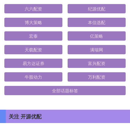
六六配资
纪源优配
博大策略
本信选配
宏泰
亿策略
天载配资
满瑞网
易方达证券
富兴配资
牛股动力
万利配资
全部话题标签
关注 开源优配