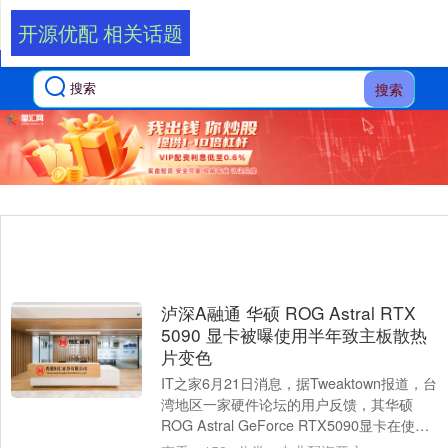
开源优配 相关话题
搜索
泸深A融通 华硕 ROG Astral RTX
5090 显卡被曝使用半年致主板散热
片变色
IT之家6月21日消息，据Tweaktown报道，台
湾地区一家硬件论坛的用户反馈，其华硕
ROG Astral GeForce RTX5090显卡在使用
约六个月后....