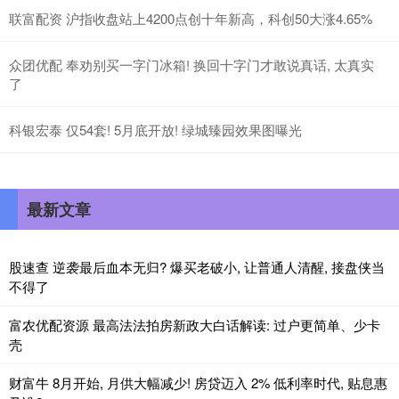
联富配资 沪指收盘站上4200点创十年新高，科创50大涨4.65%
众团优配 奉劝别买一字门冰箱! 换回十字门才敢说真话, 太真实
了
科银宏泰 仅54套! 5月底开放! 绿城臻园效果图曝光
最新文章
股速查 逆袭最后血本无归? 爆买老破小, 让普通人清醒, 接盘侠当
不得了
富农优配资源 最高法法拍房新政大白话解读: 过户更简单、少卡
壳
财富牛 8月开始, 月供大幅减少! 房贷迈入 2% 低利率时代, 贴息惠