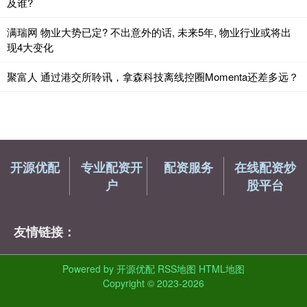
及谁?
满瑞网 物业大势已定? 不出意外的话, 未来5年, 物业行业或将出
现4大变化
聚富人 通过港交所聆讯，拿森科技离线控圈Momenta还差多远？
开源优配
专业配资开
配资服务
在线配资炒
户
股平台
友情链接：
Powered by
开源优配
RSS地图
HTML地图
Copyright
© 2023-2026