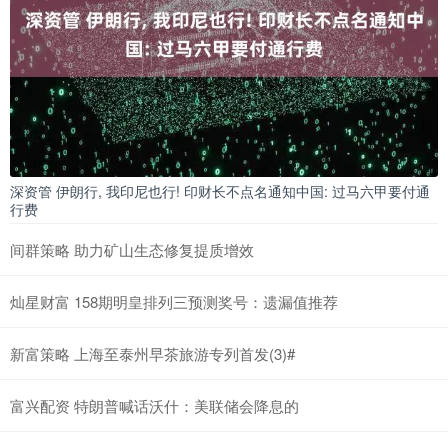
深资管 伊朗行, 我印尼也行! 印财长不点名通知中国: 过马六甲要付通
行费
间群策略 助力矿山生态修复提质增效
灿星财富 158期明皇排列三预测奖号：遗漏值推荐
新富策略 上海至泰州早茶旅游专列首发(3)#
富兴配资 特朗普喊话沃什：美联储会降息的