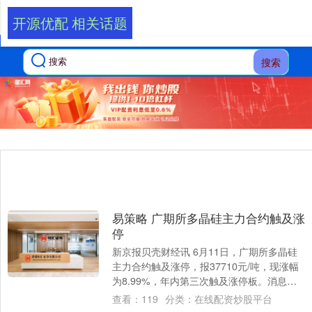
开源优配 相关话题
搜索
易策略 广期所多晶硅主力合约触及涨
停
新京报贝壳财经讯 6月11日，广期所多晶硅
主力合约触及涨停，报37710元/吨，现涨幅
为8.99%，年内第三次触及涨停板。消息面
上，光伏行业的“反内卷”正在迎来....
查看：
119
分类：
在线配资炒股平台