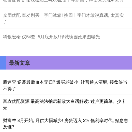
众团优配 奉劝别买一字门冰箱! 换回十字门才敢说真话, 太真实
了
科银宏泰 仅54套! 5月底开放! 绿城臻园效果图曝光
最新文章
股速查 逆袭最后血本无归? 爆买老破小, 让普通人清醒, 接盘侠当
不得了
富农优配资源 最高法法拍房新政大白话解读: 过户更简单、少卡
壳
财富牛 8月开始, 月供大幅减少! 房贷迈入 2% 低利率时代, 贴息惠
及谁?