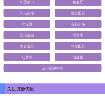
牛股动力
稳益配
闪电策略
融胜配资
泸深投
客新策略
亚投金融
财富牛
出彩速配
乾盘配资
红腾网
股速查
全部话题标签
关注 开源优配