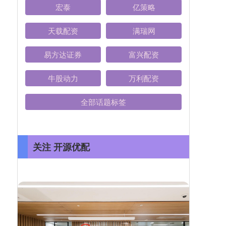
宏泰
亿策略
天载配资
满瑞网
易方达证券
富兴配资
牛股动力
万利配资
全部话题标签
关注 开源优配