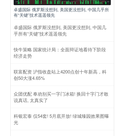
卓盛国际 俄罗斯没想到, 美国更没想到, 中国几乎所
有“关键”技术遥遥领先
卓盛国际 俄罗斯没想到, 美国更没想到, 中国几
乎所有“关键”技术遥遥领先
快牛策略 国家统计局：全面辩证地看待下阶段
经济走势
联富配资 沪指收盘站上4200点创十年新高，科
创50大涨4.65%
众团优配 奉劝别买一字门冰箱! 换回十字门才敢
说真话, 太真实了
科银宏泰 仅54套! 5月底开放! 绿城臻园效果图曝
光