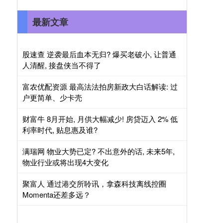
最新文章
股速查 逆袭最后血本无归? 爆买老破小, 让普通
人清醒, 接盘侠当不得了
富农优配资源 最高法法拍房新政大白话解读: 过
户更简单、少卡壳
财富牛 8月开始, 月供大幅减少! 房贷迈入 2% 低
利率时代, 贴息惠及谁?
满瑞网 物业大势已定? 不出意外的话, 未来5年,
物业行业或将出现4大变化
聚富人 通过港交所聆讯，拿森科技离线控圈
Momenta还差多远？